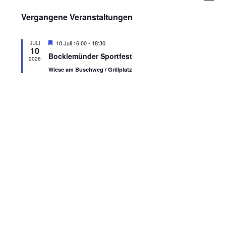
Datum
Ans
Nav
Vergangene Veranstaltungen
wählen.
Nav
Hervorgehoben
10.Juli 16:00
-
18:30
JULI
10
Bocklemünder Sportfest
2026
Wiese am Buschweg / Grillplatz