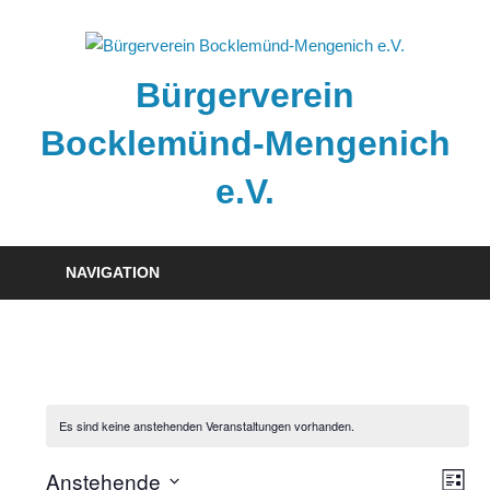
Zum
Inhalt
springen
Bürgerverein
Bocklemünd-Mengenich
e.V.
Bürgerverein
Bocklemünd-
NAVIGATION
Mengenich
e.V.
Es sind keine anstehenden Veranstaltungen vorhanden.
Anstehende
Ver
Ans
LISTE