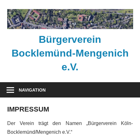
Zum
Inhalt
springen
Bürgerverein
Bocklemünd-Mengenich
e.V.
Bürgerverein
Bocklemünd-
NAVIGATION
Mengenich
e.V.
IMPRESSUM
Der Verein trägt den Namen „Bürgerverein Köln-
Bocklemünd/Mengenich e.V.“